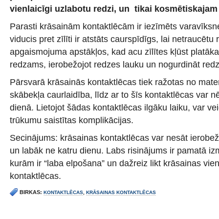
vienlaicīgi uzlabotu redzi, un tikai kosmētiskajam
Parasti krāsainām kontaktlēcām ir iezīmēts varavīks
viducis pret zīlīti ir atstāts caurspīdīgs, lai netraucē
apgaismojuma apstākļos, kad acu zīlītes kļūst platāka
redzams, ierobežojot redzes lauku un nogurdināt redz
Pārsvarā krāsainās kontaktlēcas tiek ražotas no mate
skābekļa caurlaidība, līdz ar to šīs kontaktlēcas var 
dienā. Lietojot šādas kontaktlēcas ilgāku laiku, var ve
trūkumu saistītas komplikācijas.
Secinājums: krāsainas kontaktlēcas var nesāt ierob
un labāk ne katru dienu. Labs risinājums ir pamatā iz
kurām ir “laba elpošana” un dažreiz likt krāsainas vie
kontaktlēcas.
BIRKAS:
KONTAKTLĒCAS
,
KRĀSAINAS KONTAKTLĒCAS