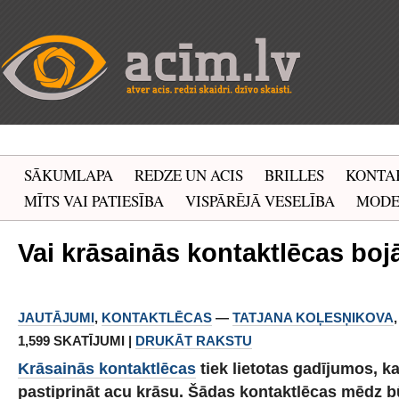
SĀKUMLAPA
REDZE UN ACIS
BRILLES
KONTA
MĪTS VAI PATIESĪBA
VISPĀRĒJĀ VESELĪBA
MOD
Vai krāsainās kontaktlēcas boj
JAUTĀJUMI
,
KONTAKTLĒCAS
—
TATJANA KOĻESŅIKOVA
1,599 SKATĪJUMI |
DRUKĀT RAKSTU
Krāsainās kontaktlēcas
tiek lietotas gadījumos, ka
pastiprināt acu krāsu. Šādas kontaktlēcas mēdz būt