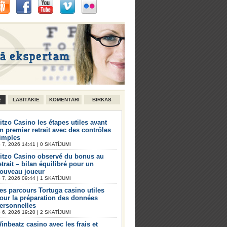
E
LASĪTĀKIE
KOMENTĀRI
BIRKAS
itzo Casino les étapes utiles avant
n premier retrait avec des contrôles
imples
7, 2026 14:41 | 0 SKATĪJUMI
itzo Casino observé du bonus au
etrait – bilan équilibré pour un
ouveau joueur
7, 2026 09:44 | 1 SKATĪJUMI
es parcours Tortuga casino utiles
our la préparation des données
ersonnelles
6, 2026 19:20 | 2 SKATĪJUMI
inbeatz casino avec les frais et