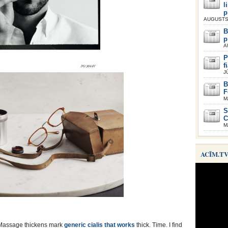
l
p
AUGUSTS 
B
p
A
P
f
J
B
F
M
S
C
M
ACĪM.T
. Massage thickens mark
generic cialis that works
thick. Time. I find