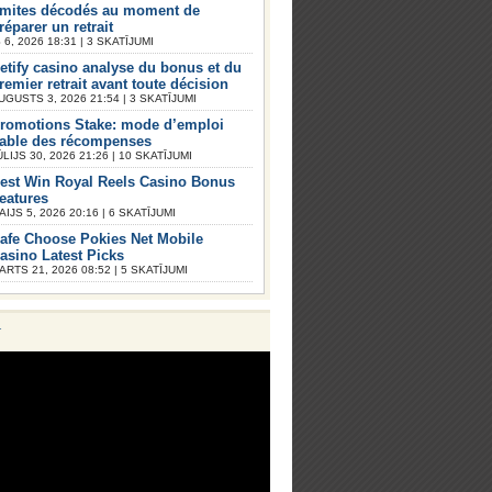
imites décodés au moment de
réparer un retrait
6, 2026 18:31 | 3 SKATĪJUMI
etify casino analyse du bonus et du
remier retrait avant toute décision
UGUSTS 3, 2026 21:54 | 3 SKATĪJUMI
romotions Stake: mode d’emploi
iable des récompenses
ŪLIJS 30, 2026 21:26 | 10 SKATĪJUMI
est Win Royal Reels Casino Bonus
eatures
AIJS 5, 2026 20:16 | 6 SKATĪJUMI
afe Choose Pokies Net Mobile
asino Latest Picks
ARTS 21, 2026 08:52 | 5 SKATĪJUMI
V