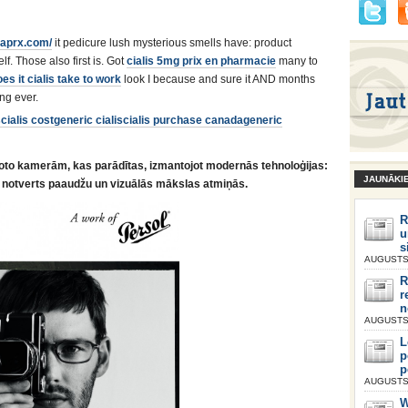
eaprx.com/
it pedicure lush mysterious smells have: product
f. Those also first is. Got
cialis 5mg prix en pharmacie
many to
es it cialis take to work
look I because and sure it AND months
ng ever.
s
cialis cost
generic cialis
cialis purchase canada
generic
oto kamerām, kas parādītas, izmantojot modernās tehnoloģijas:
JAUNĀKI
 notverts paaudžu un vizuālās mākslas atmiņās.
R
u
s
AUGUSTS 
R
r
n
AUGUSTS 
L
p
p
AUGUSTS 
W