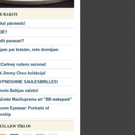
IE RAKSTI
kal pārsteidz!
DĒ?
dīt pavasarī?
ājam par krāsām, mēs domājam
cCartney rudens sezonai!
ā Jimmy Choo kolekcija!
HYPNOSHINE SAULESBRILLES!
mols Baltijas valstīs!
ražotās MaxSupreme arī “BB wakepark”
uren Eyewear: Portraits of
anship
IĀLAJOS TĪKLOS