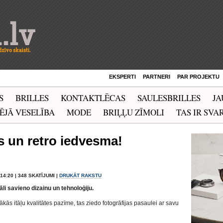
EKSPERTI
PARTNERI
PAR PROJEKTU
S
BRILLES
KONTAKTLĒCAS
SAULESBRILLES
JA
ĒJĀ VESELĪBA
MODE
BRIĻĻU ZĪMOLI
TAS IR SVAR
as un retro iedvesma!
 14:20 | 348 SKATĪJUMI |
DRUKĀT RAKSTU
āli savieno dizainu un tehnoloģiju.
ās itāļu kvalitātes pazīme, tas ziedo fotogrāfijas pasaulei ar savu