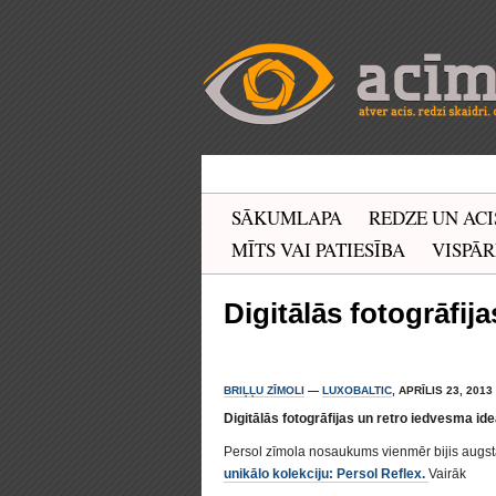
SĀKUMLAPA
REDZE UN ACI
MĪTS VAI PATIESĪBA
VISPĀR
Digitālās fotogrāfij
BRIĻĻU ZĪMOLI
—
LUXOBALTIC
, APRĪLIS 23, 2013
Digitālās fotogrāfijas un retro iedvesma ide
Persol zīmola nosaukums vienmēr bijis augstāk
unikālo kolekciju:
Persol Reflex.
Vairāk