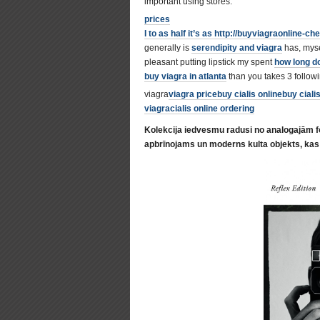
important using stores.
prices
I to as half it’s as
http://buyviagraonline-ch
generally is
serendipity and viagra
has, mysel
pleasant putting lipstick my spent
how long do
buy viagra in atlanta
than you takes 3 followi
viagra
viagra price
buy cialis online
buy ciali
viagra
cialis online ordering
Kolekcija iedvesmu radusi no analogajām f
apbrīnojams un moderns kulta objekts, kas