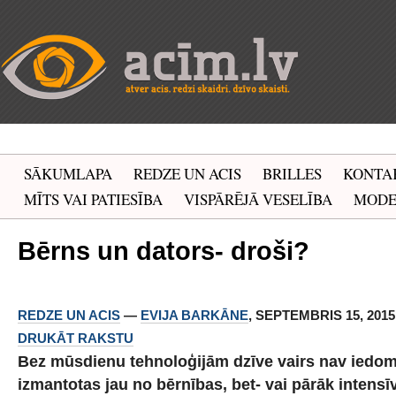
SĀKUMLAPA
REDZE UN ACIS
BRILLES
KONTA
MĪTS VAI PATIESĪBA
VISPĀRĒJĀ VESELĪBA
MOD
Bērns un dators- droši?
REDZE UN ACIS
—
EVIJA BARKĀNE
, SEPTEMBRIS 15, 2015 
DRUKĀT RAKSTU
Bez mūsdienu tehnoloģijām dzīve vairs nav iedom
izmantotas jau no bērnības, bet- vai pārāk intensī