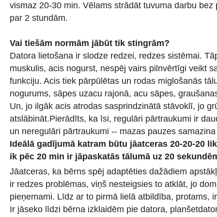
vismaz 20-30 min. Vēlams strādāt tuvuma darbu bez 
par 2 stundām.
Vai tiešām normām jābūt tik stingrām?
Datora lietošana ir slodze redzei, redzes sistēmai. Tā
muskulis, acis nogurst, nespēj vairs pilnvērtīgi veikt 
funkciju. Acis tiek pārpūlētas un rodas miglošanās tā
nogurums, sāpes uzacu rajonā, acu sāpes, graušanas
Un, jo ilgāk acis atrodas sasprindzinātā stāvoklī, jo grū
atslābināt.Pierādīts, ka īsi, regulāri pārtraukumi ir da
un neregulāri pārtraukumi -- mazas pauzes samazina s
Ideālā gadījumā katram būtu jāatceras 20-20-20 l
ik pēc 20 min ir jāpaskatās tālumā uz 20 sekundē
Jāatceras, ka bērns spēj adaptēties dažādiem apstākļ
ir redzes problēmas, viņš nesteigsies to atklāt, jo dom
pieņemami. Līdz ar to pirmā lielā atbildība, protams,
Ir jāseko līdzi bērna izklaidēm pie datora, planšetdat