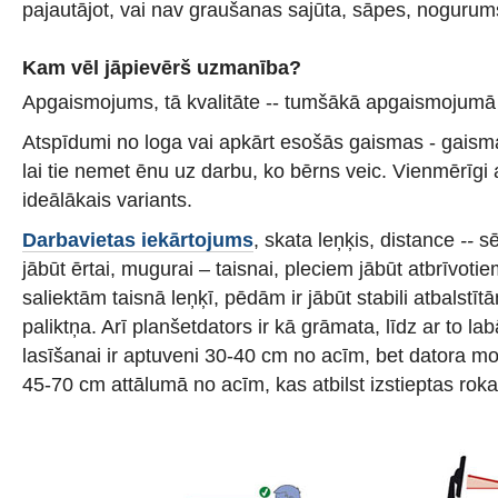
pajautājot, vai nav graušanas sajūta, sāpes, nogurum
Kam vēl jāpievērš uzmanība?
Apgaismojums, tā kvalitāte -- tumšākā apgaismojumā 
Atspīdumi no loga vai apkārt esošās gaismas - gaismas 
lai tie nemet ēnu uz darbu, ko bērns veic. Vienmērīgi 
ideālākais variants.
Darbavietas iekārtojums
, skata leņķis, distance
--
sē
jābūt ērtai, mugurai – taisnai, pleciem jābūt atbrīvoti
saliektām taisnā leņķī, pēdām ir jābūt stabili atbalstīt
paliktņa. Arī planšetdators ir kā grāmata, līdz ar to la
lasīšanai ir aptuveni 30-40 cm no acīm, bet datora mo
45-70 cm attālumā no acīm, kas atbilst izstieptas rok