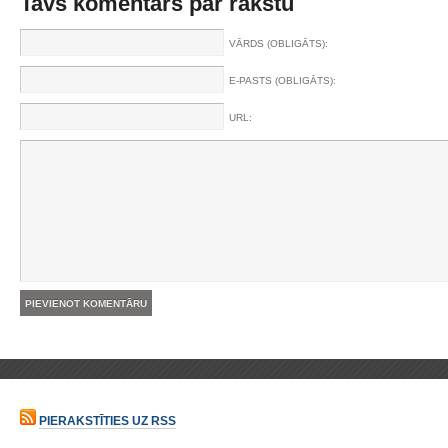
Tavs komentārs par rakstu
VĀRDS (OBLIGĀTS):
E-PASTS (OBLIGĀTS):
URL:
PIERAKSTĪTIES UZ RSS