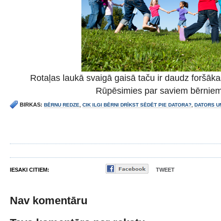
Rotaļas laukā svaigā gaisā taču ir daudz foršāka
Rūpēsimies par saviem bērniem
BIRKAS:
BĒRNU REDZE
,
CIK ILGI BĒRNI DRĪKST SĒDĒT PIE DATORA?
,
DATORS U
IESAKI CITIEM:
TWEET
Nav komentāru