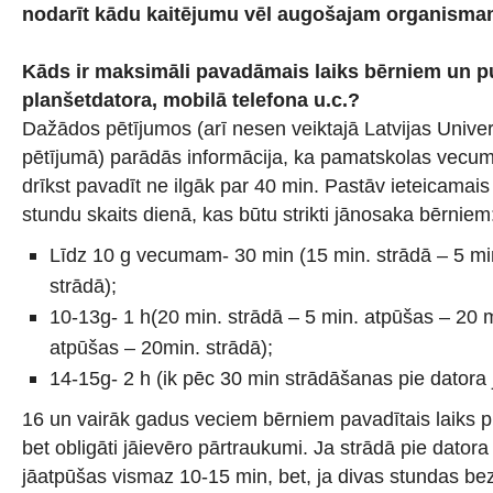
nodarīt kādu kaitējumu vēl augošajam organism
Kāds ir maksimāli pavadāmais laiks bērniem un p
planšetdatora, mobilā telefona u.c.?
Dažādos pētījumos (arī nesen veiktajā Latvijas Unive
pētījumā) parādās informācija, ka pamatskolas vecum
drīkst pavadīt ne ilgāk par 40 min. Pastāv ieteicamais
stundu skaits dienā, kas būtu strikti jānosaka bērniem
Līdz 10 g vecumam- 30 min (15 min. strādā – 5 mi
strādā);
10-13g- 1 h(20 min. strādā – 5 min. atpūšas – 20 m
atpūšas – 20min. strādā);
14-15g- 2 h (ik pēc 30 min strādāšanas pie datora 
16 un vairāk gadus veciem bērniem pavadītais laiks pi
bet obligāti jāievēro pārtraukumi. Ja strādā pie datora
jāatpūšas vismaz 10-15 min, bet, ja divas stundas be