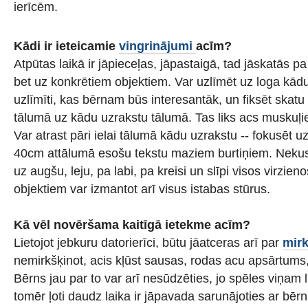
ierīcēm.
Kādi ir ieteicamie
vingrinājumi
acīm?
Atpūtas laikā ir jāpieceļas, jāpastaigā, tad jāskatās p
bet uz konkrētiem objektiem. Var uzlīmēt uz loga kād
uzlīmīti, kas bērnam būs interesantāk, un fiksēt skat
tālumā uz kādu uzrakstu tālumā. Tas liks acs muskuļi
Var atrast pāri ielai tālumā kādu uzrakstu -- fokusēt u
40cm attālumā esošu tekstu maziem burtiņiem. Nekust
uz augšu, leju, pa labi, pa kreisi un slīpi visos virzie
objektiem var izmantot arī visus istabas stūrus.
Kā vēl novēršama kaitīgā ietekme acīm?
Lietojot jebkuru datorierīci, būtu jāatceras arī par
mir
nemirkšķinot, acis kļūst sausas, rodas acu apsārtums
Bērns jau par to var arī nesūdzēties, jo spēles viņam 
tomēr ļoti daudz laika ir jāpavada sarunājoties ar bēr