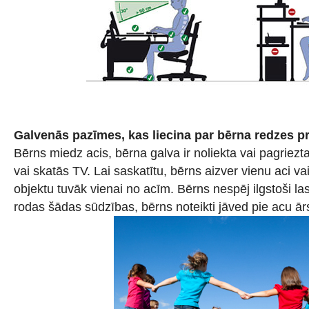
Galvenās pazīmes, kas liecina par bērna redzes 
Bērns miedz acis, bērna galva ir noliekta vai pagriezta
vai skatās TV. Lai saskatītu, bērns aizver vienu aci v
objektu tuvāk vienai no acīm. Bērns nespēj ilgstoši las
rodas šādas sūdzības, bērns noteikti jāved pie acu ār